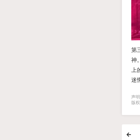
第
神
上
迷
声明
版权