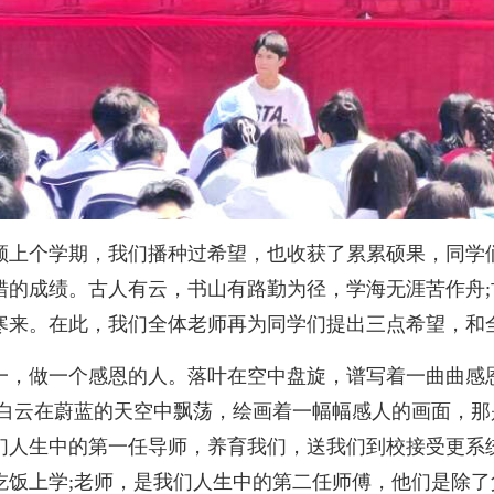
顾上个学期，我们播种过希望，也收获了累累硕果，同学
错的成绩。古人有云，书山有路勤为径，学海无涯苦作舟
寒来。在此，我们全体老师再为同学们提出三点希望，和
一，做一个感恩的人。落叶在空中盘旋，谱写着一曲曲感
;白云在蔚蓝的天空中飘荡，绘画着一幅幅感人的画面，
们人生中的第一任导师，养育我们，送我们到校接受更系
吃饭上学;老师，是我们人生中的第二任师傅，他们是除