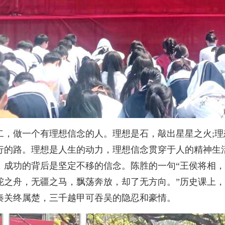
二，做一个有理想信念的人。理想是石，敲出星星之火;理
行的路。理想是人生的动力，理想信念贯穿于人的精神生
，成功的背后是坚定不移的信念。陈胜的一句“王侯将相，
舵之舟，无疆之马，飘荡奔放，却了无方向。”历史课上
秦关终属楚，三千越甲可吞吴的隐忍和豪情。