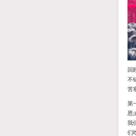
回
不
苦
第
恩
我
们