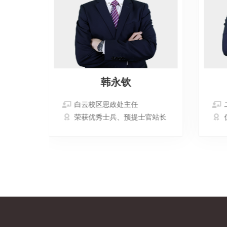
韩永钦
白云校区思政处主任
荣获优秀士兵、预提士官站长