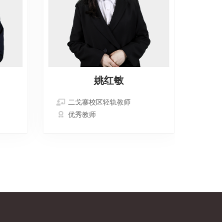
姚红敏
二戈寨校区轻轨教师
二
优秀教师
大