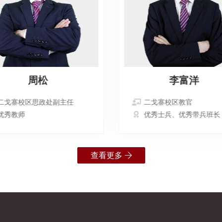
周松
李富洋
二戈寨校区思政处副主任
二戈寨校区教官
优秀教师
优秀士兵、优秀带兵班长
查看更多