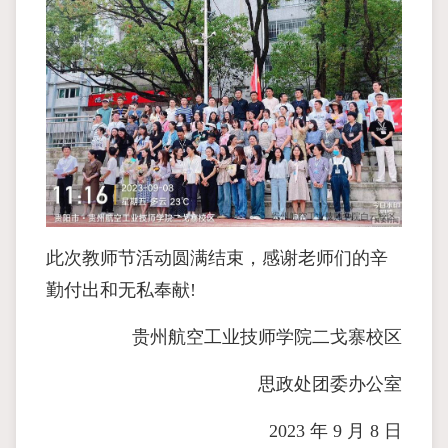
此次教师节活动圆满结束，感谢⽼师们的⾟
勤付出和⽆私奉献!
贵州航空⼯业技师学院⼆⼽寨校区
思政处团委办公室
2023 年 9 ⽉ 8 ⽇