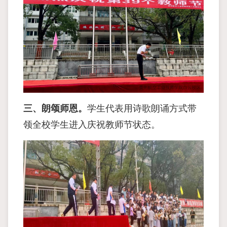
三、朗颂师恩。
学⽣代表⽤诗歌朗诵⽅式带
领全校学⽣进⼊庆祝教师节状态。