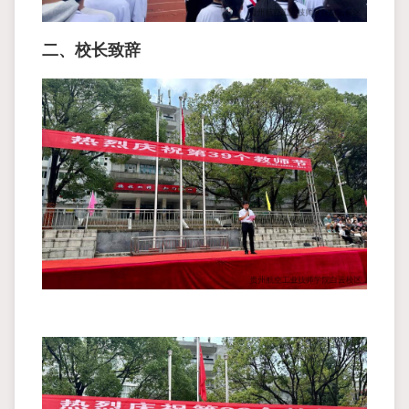
⼆、校⻓致辞