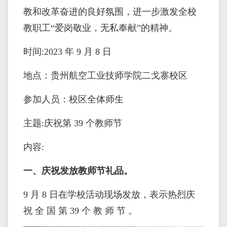
教和改⾰奋进的良好氛围，进⼀步激发全校
教职⼯“爱岗敬业，⽆私奉献”的精神。
时间:2023 年 9 ⽉ 8 ⽇
地点：贵州航空⼯业技师学院⼆⼽寨校区
参加⼈员：校区全体师⽣
主题:庆祝第 39 个教师节
内容:
⼀、庆祝发放教师节礼品。
9 ⽉ 8 ⽇在学校活动现场发放，表示热烈庆
祝 全 国 第 39 个 教 师 节 。