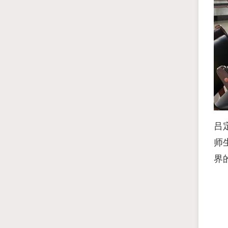
吕
师
界