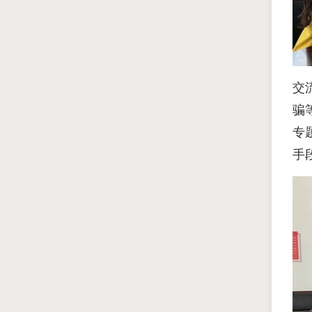
交
骗
专
手