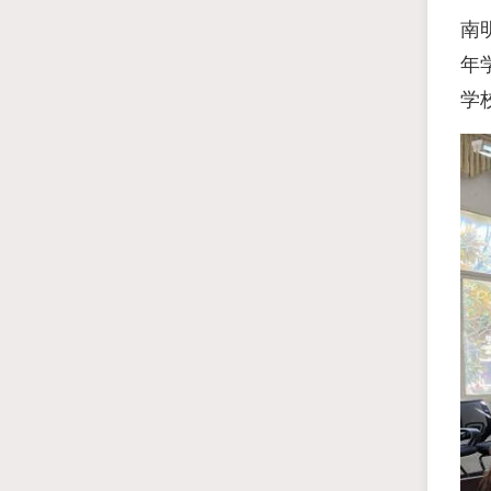
南
年
学