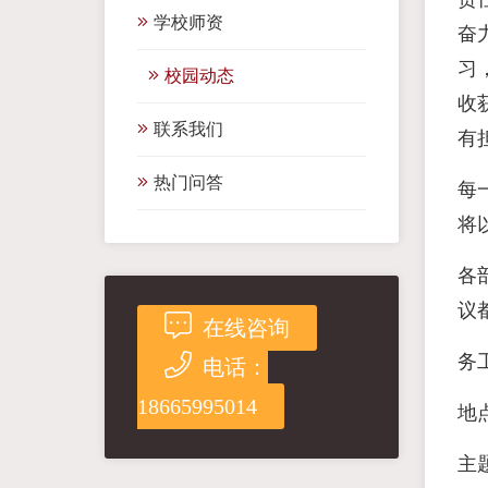
学校师资
奋
习
校园动态
收
联系我们
有
热门问答
每
将
各
议
在线咨询
务工
电话：
18665995014
地
主