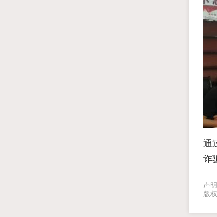
通
诈
声明
版权