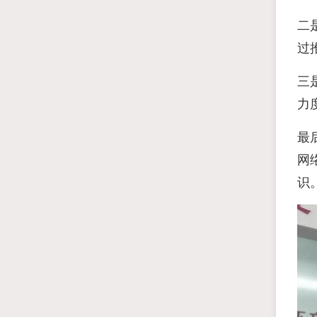
二
过
三
力
最
网
识