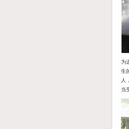
为
生
人
当