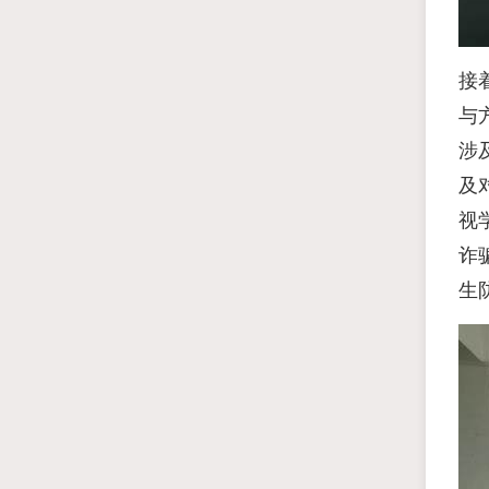
接
与
涉
及
视
诈
生