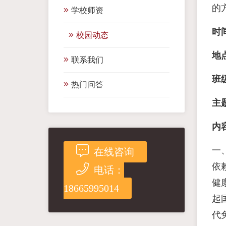
的
学校师资
时间
校园动态
地点
联系我们
班
热门问答
主
内容
一
在线咨询
依
电话：
健康
18665995014
起
代