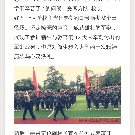
学们辛苦了!”的问候，受阅方队“校长
好!”、“为学校争光!”嘹亮的口号响彻整个田
径场。坚定嘹亮的声音，威武雄壮的军姿，
展现了参训新生与教官们 12 天来辛勤付出的
军训成果，也是对新生步入大学的一次精神
历练与心灵洗礼。
随后，由吕定伦副校长宣布分列式表演开