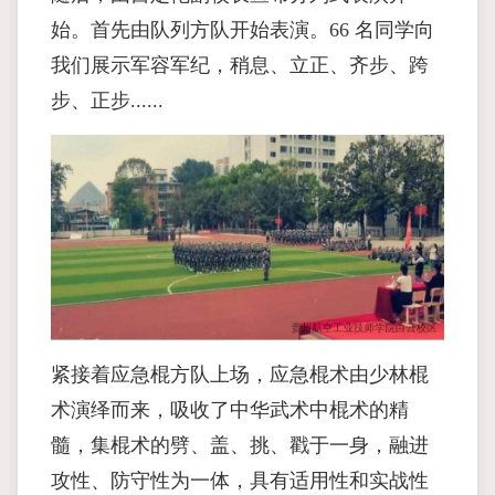
始。首先由队列方队开始表演。66 名同学向
我们展示军容军纪，稍息、立正、齐步、跨
步、正步......
紧接着应急棍方队上场，应急棍术由少林棍
术演绎而来，吸收了中华武术中棍术的精
髓，集棍术的劈、盖、挑、戳于一身，融进
攻性、防守性为一体，具有适用性和实战性