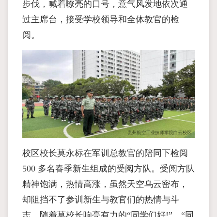
步伐，喊着嘹亮的口号，意气风发地依次通
过主席台，接受学校领导和全体教官的检
阅。
校区校长莫永标在军训总教官的陪同下检阅
500 多名春季新生组成的受阅方队。受阅方队
精神饱满，热情高涨，虽然天空乌云密布，
却阻挡不了参训新生与教官们的热情与斗
志。随着莫校长响亮有力的“同学们好!”、“同