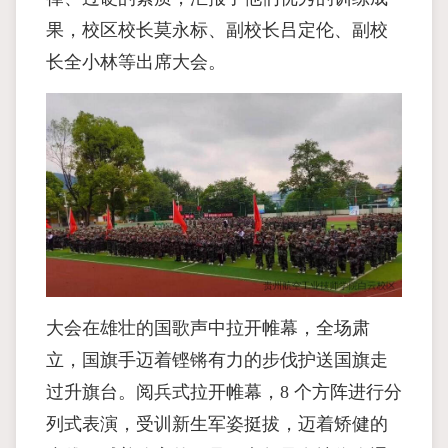
果，校区校长莫永标、副校长吕定伦、副校
长全小林等出席大会。
大会在雄壮的国歌声中拉开帷幕，全场肃
立，国旗手迈着铿锵有力的步伐护送国旗走
过升旗台。阅兵式拉开帷幕，8 个方阵进行分
列式表演，受训新生军姿挺拔，迈着矫健的