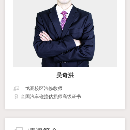
吴奇洪
二戈寨校区汽修教师
全国汽车碰撞估损师高级证书