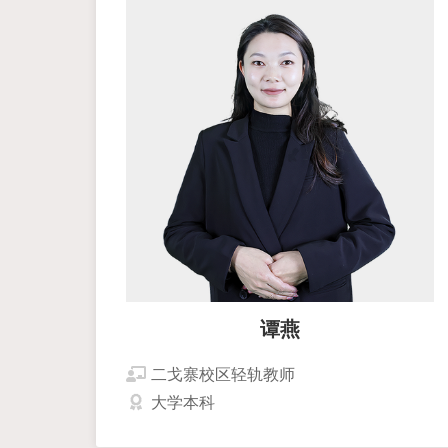
谭燕
二戈寨校区轻轨教师
大学本科