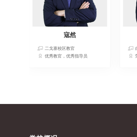
寇然
二戈寨校区教官
优秀教官，优秀指导员