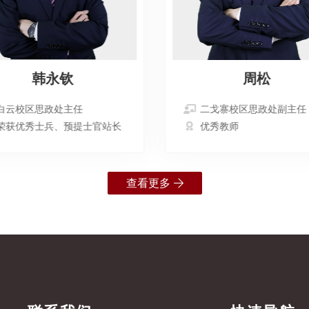
韩永钦
周松
白云校区思政处主任
二戈寨校区思政处副主任
荣获优秀士兵、预提士官站长
优秀教师
查看更多