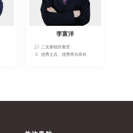
李富洋
二戈寨校区教官
二
优秀士兵、优秀带兵班长
优